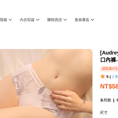
情報
內衣知識
購物資訊
會員專區
[Aud
口內褲
超取滿NT$
5 (
2
NT$5
系列款 ❙ 
尺寸