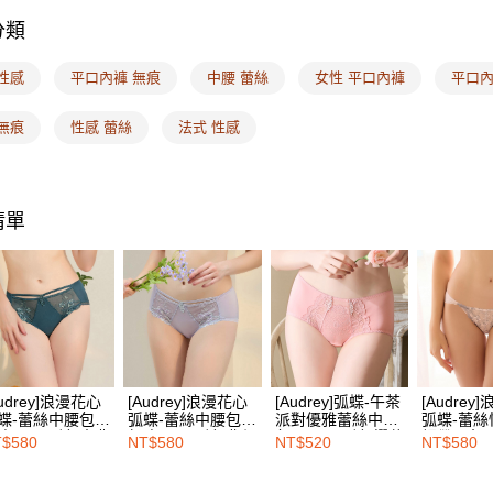
３．收到繳
分類
每筆NT$1
／ATM／
※ 請注意
7-11取付
性感
平口內褲 無痕
中腰 蕾絲
女性 平口內褲
絡購買商品
平口內
先享後付
每筆NT$1
※ 交易是
無痕
性感 蕾絲
法式 性感
是否繳費成
付款後7-1
付客戶支
每筆NT$1
【注意事
宅配
１．透過由
清單
交易，需
每筆NT$1
求債權轉
２．關於
EASY S
https://aft
免運費
３．未成
「AFTE
海外配送
任。
４．使用「
即時審查
Audrey]浪漫花心
[Audrey]浪漫花心
[Audrey]弧蝶-午茶
[Audrey
結果請求
蝶-蕾絲中腰包臀
弧蝶-蕾絲中腰包臀
派對優雅蕾絲中腰
弧蝶-蕾
５．嚴禁
痕平口內褲-古典
無痕平口內褲-夢幻
包臀平口內褲-櫻花
細帶三角
$580
NT$580
NT$520
NT$580
形，恩沛
紫
粉
粉
動。