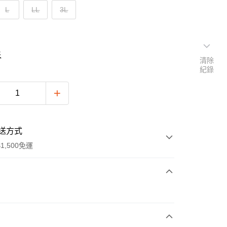
L
LL
3L
表
清除
紀錄
送方式
1,500免運
次付款
付款