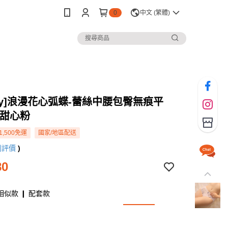
0
中文 (繁體)
rey]浪漫花心弧蝶-蕾絲中腰包臀無痕平
-甜心粉
1,500免運
國家/地區配送
則評價
)
80
相似款 ❙ 配套款