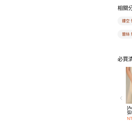
相關
鏤空 
蕾絲 
必買
[
弧
無
NT
藍