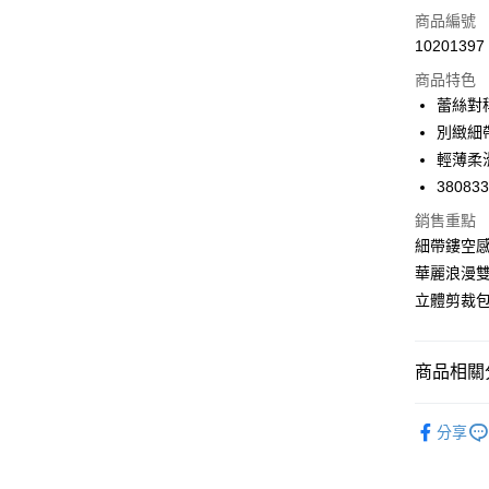
LINE Pay
商品編號
Apple Pay
10201397
商品特色
悠遊付
蕾絲對
Google Pa
別緻細
輕薄柔
全支付
38083
全盈+PAY
銷售重點
AFTEE先
細帶鏤空
相關說明
華麗浪漫
【關於「A
立體剪裁
ATM付款
AFTEE
便利好安
１．簡單
２．便利
商品相關分
運送方式
３．安心
🔎內褲款
全家取付
【「AFT
分享
每筆NT$1
１．於結帳
🔎內褲款
付」結帳
🔎內褲款
付款後全
２．訂單