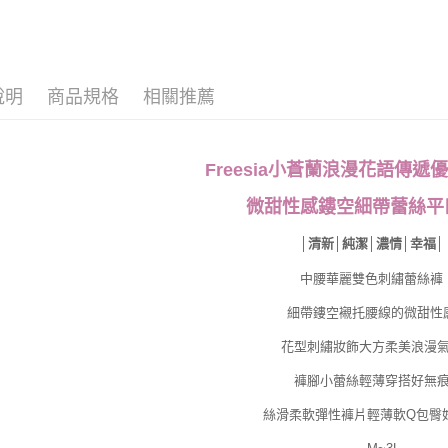
說明
商品規格
相關推薦
Freesia小蒼蘭浪漫花語傳遞
微甜性感鏤空細帶蕾絲平
│清新│純潔│濃情│幸福│
中腰華麗雙色刺繡蕾絲褲
細帶鏤空襯托腰線的微甜性
花型刺繡妝飾大方柔美浪漫
褲腳小蕾絲輕薄穿搭好無
絲滑柔軟彈性褲片輕薄軟Q包臀