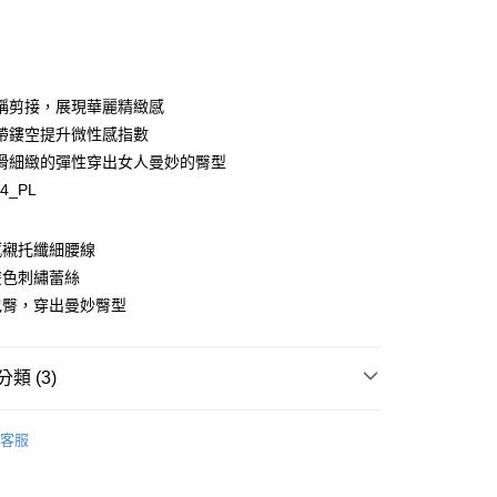
稱剪接，展現華麗精緻感
y
帶鏤空提升微性感指數
滑細緻的彈性穿出女人曼妙的臀型
34_PL
享後付
感襯托纖細腰線
雙色刺繡蕾絲
FTEE先享後付」】
包臀，穿出曼妙臀型
先享後付是「在收到商品之後才付款」的支付方式。 讓您購物簡單
心！
：不需註冊會員、不需綁卡、不需儲值。
：只要手機號碼，簡訊認證，即可結帳。
類 (3)
：先確認商品／服務後，再付款。
式
平口褲
EE先享後付」結帳流程】
客服
00，滿NT$1,500(含以上)免運費
方式選擇「AFTEE先享後付」後，將跳轉至「AFTEE先享後
式
無痕內褲
頁面，進行簡訊認證並確認金額後，即可完成結帳。
式
蕾絲內褲
家取貨
成立數日內，您將收到繳費通知簡訊。