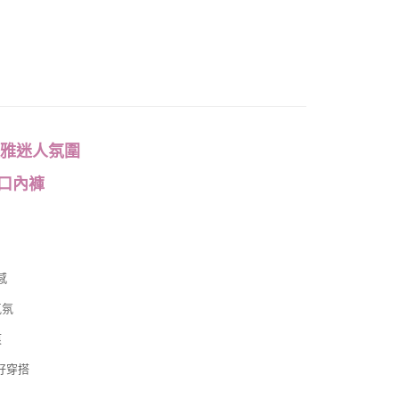
優雅迷人氛圍
口內褲
感
氣氛
痕
好穿搭