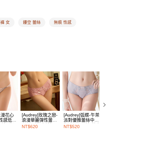
費通知簡訊後14天內，點擊此簡訊中的連結，可透過四大超商
00，滿NT$1,500(含以上)免運費
網路銀行／等多元方式進行付款，方視為交易完成。
：結帳手續完成當下不需立刻繳費，但若您需要取消訂單，請聯
的店家。未經商家同意取消之訂單仍視為有效，需透過AFTEE
褲 女
鏤空 蕾絲
無痕 性感
繳納相關費用。
00，滿NT$1,500(含以上)免運費
否成功請以「AFTEE先享後付 」之結帳頁面顯示為準，若有關於
功／繳費後需取消欲退款等相關疑問，請聯繫「AFTEE先享後
1取貨
援中心」
https://netprotections.freshdesk.com/support/home
00，滿NT$1,500(含以上)免運費
項】
恩沛科技股份有限公司提供之「AFTEE先享後付」服務完成之
依本服務之必要範圍內提供個人資料，並將交易相關給付款項請
00，滿NT$1,500(含以上)免運費
讓予恩沛科技股份有限公司。
個人資料處理事宜，請瀏覽以下網址：
HOP門市速取
ee.tw/terms/#terms3
年的使用者請事先徵得法定代理人或監護人之同意方可使用
E先享後付」，若未經同意申辦者引起之損失，本公司不負相關責
查看運費
AFTEE先享後付」時，將依據個別帳號之用戶狀況，依本公司
核予不同之上限額度；若仍有額度不足之情形，本公司將視審查
]浪漫花心
[Audrey]玫瑰之戀-
[Audrey]弧蝶-午茶
[Audrey]V弧蝶-佩
用戶進行身份認證。
絲性感低腰
浪漫華麗彈性蕾絲
派對優雅蕾絲中腰
斯利華麗蕾絲雙彈
一人註冊多個帳號或使用他人資訊註冊。若發現惡意使用之情
內褲-甜心
平口內褲-蜜糖粉
包臀平口內褲-薰衣
網紗中腰無痕平口
NT$620
NT$520
NT$520
科技股份有限公司將有權停止該用戶之使用額度並採取法律行
紫
內褲-神韻紫