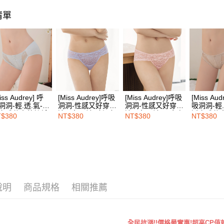
7-11取付
絡購買商品
🔎內褲款
先享後付
每筆NT$1
清單
※ 交易是
❙ 盛夏降
是否繳費成
付款後7-1
付客戶支
每筆NT$1
【注意事
宅配
１．透過由
交易，需
每筆NT$1
求債權轉
２．關於
EASY S
iss Audrey] 呼
[Miss Audrey]呼吸
[Miss Audrey]呼吸
[Miss Aud
https://aft
洞洞-輕.透.氣-輕
洞洞-性感又好穿窄
洞洞-性感又好穿窄
吸洞洞-輕.
免運費
３．未成
立體花束蕾絲低
邊三角內褲-冰河灰
邊三角內褲-明亮膚
透立體花
$380
NT$380
NT$380
NT$380
「AFTE
三角內褲-氣質雨
腰三角內
海外配送
灰
杏色
任。
４．使用「
即時審查
結果請求
５．嚴禁
形，恩沛
動。
說明
商品規格
相關推薦
全民抗漲!!價格最實惠!超高CP值就