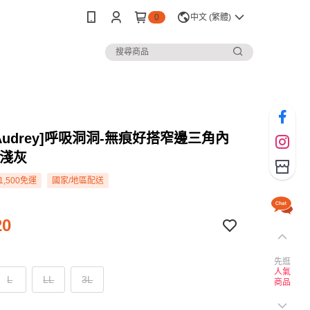
0
中文 (繁體)
s Audrey]呼吸洞洞-無痕好搭窄邊三角內
搭淺灰
1,500免運
國家/地區配送
20
先逛
人氣
L
LL
3L
商品