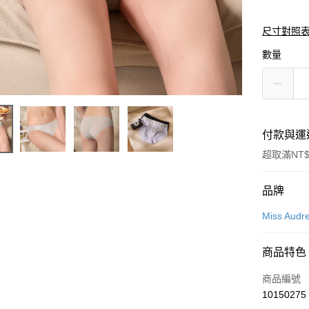
尺寸對照
數量
付款與運
超取滿NT$
付款方式
品牌
信用卡一
Miss Audr
超商取貨
商品特色
LINE Pay
商品編號
Apple Pay
10150275