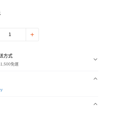
表
送方式
1,500免運
次付款
ey
付款