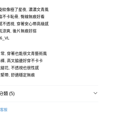
旋紋像極了星夜, 濃濃文青風
y
脇不卡恥骨, 臀線無痕好看
感不透視, 穿著安心帶高級感
氣涼爽, 後片無痕好搭
16_VL
享後付
常, 穿著也能很文青藝術風
FTEE先享後付」】
褲, 高叉脇邊好穿不卡卡
先享後付是「在收到商品之後才付款」的支付方式。 讓您購物簡單
緹花, 不透視也很性感
心！
：不需註冊會員、不需綁卡、不需儲值。
緊帶, 舒適穩定無痕
：只要手機號碼，簡訊認證，即可結帳。
：先確認商品／服務後，再付款。
類 (5)
EE先享後付」結帳流程】
00，滿NT$1,500(含以上)免運費
方式選擇「AFTEE先享後付」後，將跳轉至「AFTEE先享後
式
頁面，進行簡訊認證並確認金額後，即可完成結帳。
三角褲
客服
家取貨
成立數日內，您將收到繳費通知簡訊。
式
無痕內褲
費通知簡訊後14天內，點擊此簡訊中的連結，可透過四大超商
00，滿NT$1,500(含以上)免運費
網路銀行／等多元方式進行付款，方視為交易完成。
尋
降溫涼感紗
：結帳手續完成當下不需立刻繳費，但若您需要取消訂單，請聯