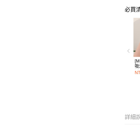
必買
[M
吸
透
NT
腰
霧
詳細