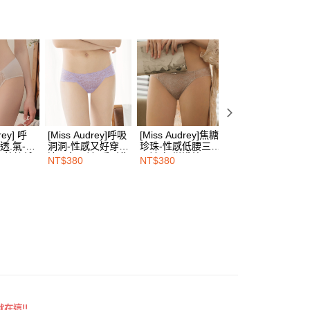
的店家。未經商家同意取消之訂單仍視為有效，需透過AFTEE
式
素面內褲
繳納相關費用。
00，滿NT$1,500(含以上)免運費
否成功請以「AFTEE先享後付 」之結帳頁面顯示為準，若有關於
溫必備 ❙ 涼感透氣內衣褲
功／繳費後需取消欲退款等相關疑問，請聯繫「AFTEE先享後
1取貨
援中心」
https://netprotections.freshdesk.com/support/home
00，滿NT$1,500(含以上)免運費
項】
恩沛科技股份有限公司提供之「AFTEE先享後付」服務完成之
依本服務之必要範圍內提供個人資料，並將交易相關給付款項請
00，滿NT$1,500(含以上)免運費
讓予恩沛科技股份有限公司。
個人資料處理事宜，請瀏覽以下網址：
HOP門市速取
rey] 呼
[Miss Audrey]呼吸
[Miss Audrey]焦糖
[Miss Audrey] 洞
ee.tw/terms/#terms3
透.氣-輕
洞洞-性感又好穿窄
珍珠-性感低腰三角
人心弦透氣會呼吸
年的使用者請事先徵得法定代理人或監護人之同意方可使用
束蕾絲低
邊三角內褲-隱型紫
內褲-好搭淺棕
布料中腰三角內褲
NT$380
NT$380
NT$360
E先享後付」，若未經同意申辦者引起之損失，本公司不負相關責
褲-好搭奶
淡黃色
查看運費
AFTEE先享後付」時，將依據個別帳號之用戶狀況，依本公司
核予不同之上限額度；若仍有額度不足之情形，本公司將視審查
用戶進行身份認證。
一人註冊多個帳號或使用他人資訊註冊。若發現惡意使用之情
科技股份有限公司將有權停止該用戶之使用額度並採取法律行
在這!!