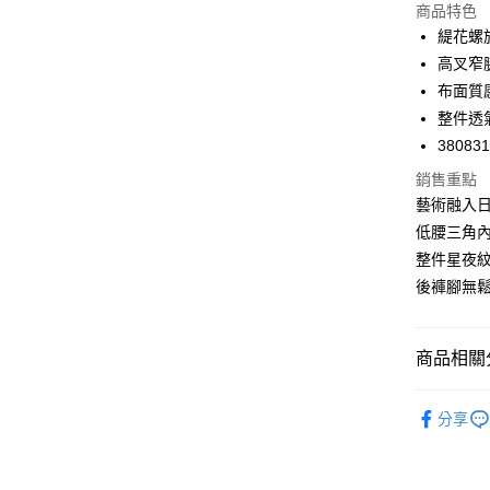
商品特色
悠遊付
緹花螺
Google Pa
高叉窄
布面質
全支付
整件透
全盈+PAY
38083
AFTEE先
銷售重點
相關說明
藝術融入日
【關於「A
低腰三角內
ATM付款
AFTEE
整件星夜紋
便利好安
１．簡單
後褲腳無鬆
２．便利
運送方式
３．安心
全家取付
商品相關分
【「AFT
每筆NT$1
１．於結帳
🔎內褲款
付」結帳
分享
付款後全
２．訂單
🔎內褲款
３．收到繳
每筆NT$1
／ATM／
🔎材質搜
※ 請注意