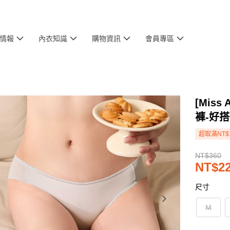
情報
內衣知識
購物資訊
會員專區
[Mis
褲-好
超取滿NT$
NT$360
NT$2
尺寸
M