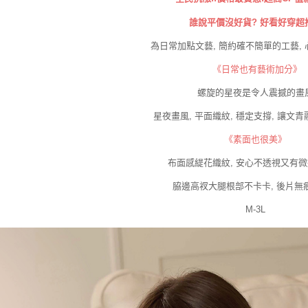
誰說平價沒好貨? 好看好穿超
為日常加點文藝, 簡約確不簡單的工藝, 心
《日常也有藝術加分》
螺旋的星夜是令人震撼的畫
星夜畫風, 平面織紋, 穩定支撐, 讓文
《素面也很美》
布面感緹花織紋, 安心不透視又有
脇邊高衩大腿根部不卡卡, 後片無
M-3L