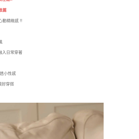
推薦
動精緻感 !!
風
青融入日常穿著
微透小性感
痕好穿搭