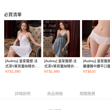
２．便利：只要手機號碼，簡訊認證，即可結帳。
３．安心：先確認商品／服務後，再付款。
全家取付
每筆NT$100，滿NT$1,500(含以上)免運費
【「AFTEE先享後付」結帳流程】
必買清單
１．於結帳方式選擇「AFTEE先享後付」後，將跳轉至「AFTEE先享後付」
付款後全家取貨
結帳頁面，進行簡訊認證並確認金額後，即可完成結帳。
２．訂單成立數日內，您將收到繳費通知簡訊。
每筆NT$100，滿NT$1,500(含以上)免運費
３．收到繳費通知簡訊後14天內，點擊此簡訊中的連結，可透過四大超商／
ATM／網路銀行／等多元方式進行付款，方視為交易完成。
7-11取付
※ 請注意：結帳手續完成當下不需立刻繳費，但若您需要取消訂單，請聯絡
每筆NT$100，滿NT$1,500(含以上)免運費
購買商品的店家。未經商家同意取消之訂單仍視為有效，需透過AFTEE先享
後付繳納相關費用。
付款後7-11取貨
※ 交易是否成功請以「AFTEE先享後付 」之結帳頁面顯示為準，若有關於
是否繳費成功／繳費後需取消欲退款等相關疑問，請聯繫「AFTEE先享後付
每筆NT$100，滿NT$1,500(含以上)免運費
[Audrey] 皇家魔塑-法
[Audrey] 皇家魔塑-法
[Audrey] 皇家魔
客戶支援中心」
https://netprotections.freshdesk.com/support/home
式深V美背蕾絲睡衣-天
式深V美背蕾絲睡衣-頁
麗優雅中腰平口
宅配
使白
岩灰
褲-天使白
【注意事項】
NT$1,880
NT$1,880
NT$620
１．透過由恩沛科技股份有限公司提供之「AFTEE先享後付」服務完成之交
每筆NT$100，滿NT$1,500(含以上)免運費
易，需依本服務之必要範圍內提供個人資料，並將交易相關給付款項請求債
權轉讓予恩沛科技股份有限公司。
EASY SHOP門市速取
２．關於個人資料處理事宜，請瀏覽以下網址：
免運費
https://aftee.tw/terms/#terms3
詳細說明
商品規格
相關推薦
３．未成年的使用者請事先徵得法定代理人或監護人之同意方可使用
海外配送
查看運費
「AFTEE先享後付」，若未經同意申辦者引起之損失，本公司不負相關責
任。