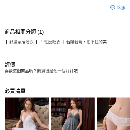
客服
商品相關分類 (1)
❙ 舒適家居睡衣 ❙
性感睡衣 ❘ 若隱若現，擋不住的美
評價
喜歡這個商品嗎？購買後給他一個好評吧
必買清單