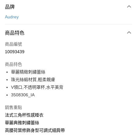
付款方式
品牌
信用卡一次付款
Audrey
超商取貨付款
商品特色
LINE Pay
商品編號
Apple Pay
10093439
悠遊付
商品特色
Google Pay
華麗精緻刺繡蕾絲
全支付
珠光絲緞材質,輕柔親膚
V領口,不透明罩杯,水平美背
全盈+PAY
3508306_IA
AFTEE先享後付
銷售重點
相關說明
法式三角杯性感睡衣
【關於「AFTEE先享後付」】
ATM付款
AFTEE先享後付是「在收到商品之後才付款」的支付方式。 讓您購物簡單
華麗典雅刺繡蕾絲
便利好安心！
高腰荷葉修飾身型可調式細肩帶
１．簡單：不需註冊會員、不需綁卡、不需儲值。
運送方式