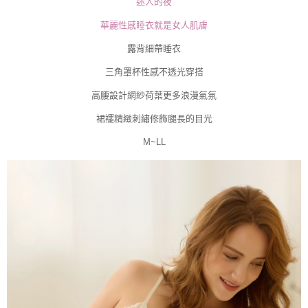
迷人的夜
４．使用「AFTEE先享後付」時，將依據個別帳號之用戶狀況，依本公司即
時審查核予不同之上限額度；若仍有額度不足之情形，本公司將視審查結果
華麗性感睡衣就是女人肌膚
請求用戶進行身份認證。
５．嚴禁一人註冊多個帳號或使用他人資訊註冊。若發現惡意使用之情形，
露背細帶睡衣
恩沛科技股份有限公司將有權停止該用戶之使用額度並採取法律行動。
三角罩杯性感不透光穿搭
高腰設計網紗荷葉更多浪漫氣氛
裙襬精緻刺繡修飾腿長的目光
M~LL