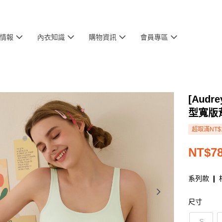
情報
內衣知識
購物資訊
會員專區
[Aud
型寬版
超取滿NT$
NT$7
系列款 ❙ 
尺寸
S