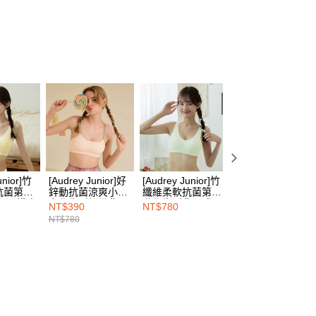
00，滿NT$1,500(含以上)免運費
網路銀行／等多元方式進行付款，方視為交易完成。
：結帳手續完成當下不需立刻繳費，但若您需要取消訂單，請聯
的店家。未經商家同意取消之訂單仍視為有效，需透過AFTEE
繳納相關費用。
00，滿NT$1,500(含以上)免運費
否成功請以「AFTEE先享後付 」之結帳頁面顯示為準，若有關於
功／繳費後需取消欲退款等相關疑問，請聯繫「AFTEE先享後
1取貨
援中心」
https://netprotections.freshdesk.com/support/home
00，滿NT$1,500(含以上)免運費
項】
恩沛科技股份有限公司提供之「AFTEE先享後付」服務完成之
依本服務之必要範圍內提供個人資料，並將交易相關給付款項請
00，滿NT$1,500(含以上)免運費
讓予恩沛科技股份有限公司。
個人資料處理事宜，請瀏覽以下網址：
HOP門市速取
ee.tw/terms/#terms3
unior]竹
[Audrey Junior]好
[Audrey Junior]竹
[Audrey Junior]好
年的使用者請事先徵得法定代理人或監護人之同意方可使用
抗菌第一
鋅動抗菌涼爽小少
纖維柔軟抗菌第二
鋅動抗菌涼爽小少
E先享後付」，若未經同意申辦者引起之損失，本公司不負相關責
背心-淺蜜
女學生型細帶背心-
階學生型背心式內
女學生型細帶背心
NT$390
NT$780
NT$390
查看運費
杏桃粉
衣-嫩芽綠
蒲公英白
NT$780
NT$780
AFTEE先享後付」時，將依據個別帳號之用戶狀況，依本公司
核予不同之上限額度；若仍有額度不足之情形，本公司將視審查
用戶進行身份認證。
一人註冊多個帳號或使用他人資訊註冊。若發現惡意使用之情
科技股份有限公司將有權停止該用戶之使用額度並採取法律行