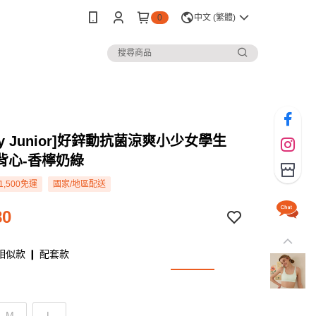
0
中文 (繁體)
rey Junior]好鋅動抗菌涼爽小少女學生
背心-香檸奶綠
1,500免運
國家/地區配送
80
相似款 ❙ 配套款
M
L