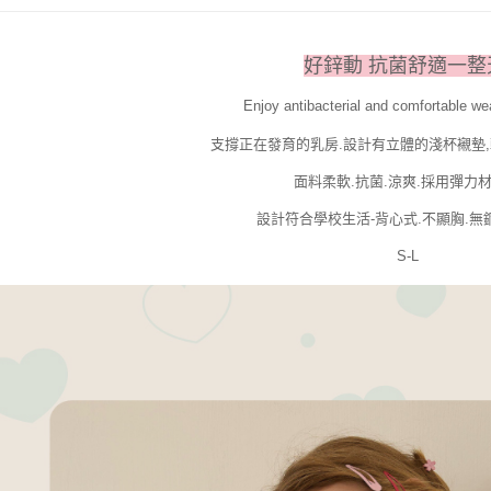
好鋅動 抗菌舒適一整
Enjoy antibacterial and comfortable we
支撐正在發育的乳房.設計有立體的淺杯襯墊
面料柔軟.抗菌.涼爽.採用彈力
設計符合學校生活-背心式.不顯胸.無
S-L