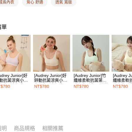
每筆NT$1
 成長內衣
背心 舒適
透氣 寬版
／ATM／
※ 請注意
7-11取付
絡購買商品
先享後付
每筆NT$1
※ 交易是
清單
是否繳費成
付款後7-1
付客戶支
每筆NT$1
【注意事
宅配
１．透過由
交易，需
每筆NT$1
求債權轉
２．關於
EASY S
https://aft
udrey Junior]好
[Audrey Junior]好
[Audrey Junior]竹
[Audrey J
免運費
３．未成
動抗菌涼爽小少
鋅動抗菌涼爽小少
纖維柔軟抗菌第一
纖維柔軟
「AFTE
學生型寬版背心-
女學生型寬版背心-
階學生型背心-嫩芽
階學生型
$780
NT$780
NT$780
NT$780
海外配送
任。
柔紫
蒲公英白
綠
黃
４．使用「
即時審查
結果請求
５．嚴禁
形，恩沛
動。
說明
商品規格
相關推薦