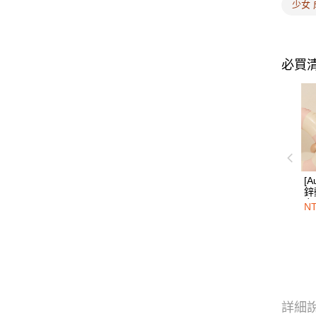
少女
必買
[A
鋅
女
NT
輕
詳細