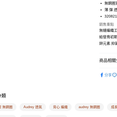
無鋼圈
Apple Pay
薄.彈
悠遊付
32082
Google Pa
銷售重點
無縫編織工
全支付
給發育初期
全盈+PAY
鋅元素.抑
AFTEE先
相關說明
商品相關分
【關於「A
ATM付款
AFTEE
🔎機能款
便利好安
分享
１．簡單
❙ 最台味
２．便利
運送方式
🔎簡易尺
３．安心
全家取付
分類
🔎簡易尺
【「AFT
每筆NT$1
１．於結帳
🔎簡易尺
付」結帳
型 無鋼圈
Audrey 透氣
背心 編織
audrey 無鋼圈
成
付款後全
２．訂單
３．收到繳