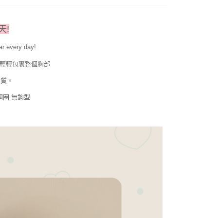
天!
ar every day!
,輕輕包裹整個胸部
材質。
鋼圈.無鉤型