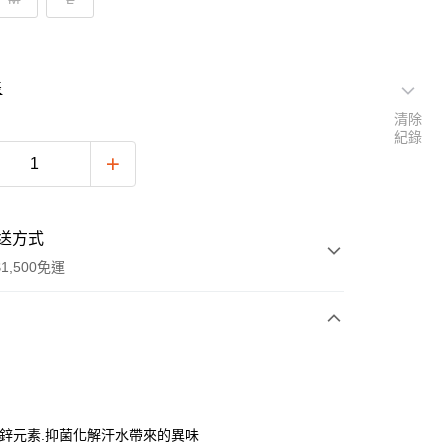
表
清除
紀錄
送方式
1,500免運
次付款
付款
ool鋅元素.抑菌化解汗水帶來的異味