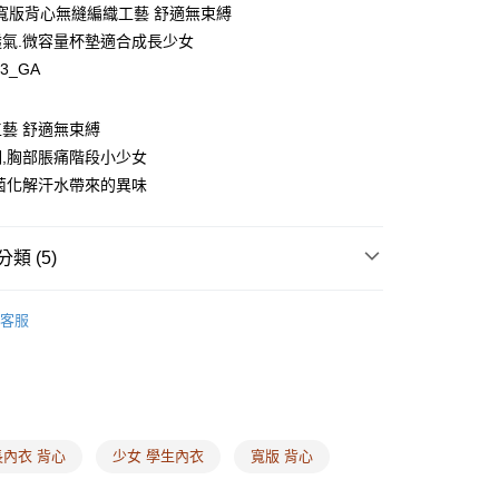
寬版背心無縫編織工藝 舒適無束縛
.透氣.微容量杯墊適合成長少女
13_GA
y
藝 舒適無束縛
,胸部脹痛階段小少女
菌化解汗水帶來的異味
享後付
類 (5)
FTEE先享後付」】
先享後付是「在收到商品之後才付款」的支付方式。 讓您購物簡單
式
成長少女內衣
心！
客服
：不需註冊會員、不需綁卡、不需儲值。
布拉甲 ❙
台味#ㄓㄗ
：只要手機號碼，簡訊認證，即可結帳。
碼
S
：先確認商品／服務後，再付款。
碼
M
EE先享後付」結帳流程】
00，滿NT$1,500(含以上)免運費
方式選擇「AFTEE先享後付」後，將跳轉至「AFTEE先享後
碼
L
頁面，進行簡訊認證並確認金額後，即可完成結帳。
長內衣 背心
少女 學生內衣
寬版 背心
家取貨
成立數日內，您將收到繳費通知簡訊。
費通知簡訊後14天內，點擊此簡訊中的連結，可透過四大超商