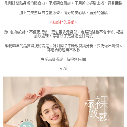
剛剛好緊貼身體的貼合力，平順契合肌膚，不用擔心褲腳上捲、褲身回捲
加上完美無瑕的包覆版型，滿分的安心感，滿分的體感
<細節控的最愛>
後中抽皺設計，不僅更接納、更包容多元身型，走路跑跳也不會卡臀, 裡襠
加厚處理，穿著除了更舒適也好清洗
承載60年的品質與技術肯定，針對商品不斷改良與分析，只為做出每個人
都適合的經典不敗款
專業品質認證，值得您信賴!
M-3L