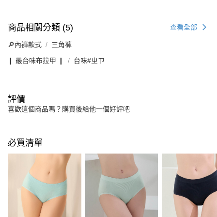
商品相關分類 (5)
查看全部
🔎內褲款式
三角褲
❙ 最台味布拉甲 ❙
台味#ㄓㄗ
評價
喜歡這個商品嗎？購買後給他一個好評吧
必買清單