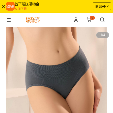
首下載送購物金
開啟APP
立即下載
0
1
/
4