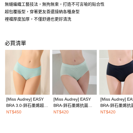
３．安心：先確認商品／服務後，再付款。
全家取付
無縫編織工藝技法，無拘無束，打造不可言喻的貼合性
每筆NT$100，滿NT$1,500(含以上)免運費
超包覆版型，穿著更友善還接納各種身型
【「AFTEE先享後付」結帳流程】
１．於結帳方式選擇「AFTEE先享後付」後，將跳轉至「AFTEE先享後付」
裡襠厚度加厚，不僅舒適也更好清洗
付款後全家取貨
結帳頁面，進行簡訊認證並確認金額後，即可完成結帳。
２．訂單成立數日內，您將收到繳費通知簡訊。
每筆NT$100，滿NT$1,500(含以上)免運費
３．收到繳費通知簡訊後14天內，點擊此簡訊中的連結，可透過四大超商／
ATM／網路銀行／等多元方式進行付款，方視為交易完成。
7-11取付
必買清單
※ 請注意：結帳手續完成當下不需立刻繳費，但若您需要取消訂單，請聯絡
每筆NT$100，滿NT$1,500(含以上)免運費
購買商品的店家。未經商家同意取消之訂單仍視為有效，需透過AFTEE先享
後付繳納相關費用。
付款後7-11取貨
※ 交易是否成功請以「AFTEE先享後付 」之結帳頁面顯示為準，若有關於
是否繳費成功／繳費後需取消欲退款等相關疑問，請聯繫「AFTEE先享後付
每筆NT$100，滿NT$1,500(含以上)免運費
客戶支援中心」
https://netprotections.freshdesk.com/support/home
宅配
【注意事項】
１．透過由恩沛科技股份有限公司提供之「AFTEE先享後付」服務完成之交
每筆NT$100，滿NT$1,500(含以上)免運費
易，需依本服務之必要範圍內提供個人資料，並將交易相關給付款項請求債
權轉讓予恩沛科技股份有限公司。
EASY SHOP門市速取
[Miss Audrey] EASY
[Miss Audrey] EASY
[Miss Audrey] E
２．關於個人資料處理事宜，請瀏覽以下網址：
BRA 3.0-鋅石墨烯超包
BRA-鋅石墨烯抗菌無
BRA-鋅石墨烯抗
免運費
https://aftee.tw/terms/#terms3
覆無縫中腰三角內褲-
縫超彈力三角內褲-粉
縫超彈力三角內褲
NT$450
NT$420
NT$420
３．未成年的使用者請事先徵得法定代理人或監護人之同意方可使用
海外配送
查看運費
潔淨藍
彩綠
空藍
「AFTEE先享後付」，若未經同意申辦者引起之損失，本公司不負相關責
任。
４．使用「AFTEE先享後付」時，將依據個別帳號之用戶狀況，依本公司即