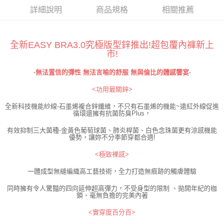
時審查核予不同之上限額度；若仍有額度不足之情形，本公司將視審查結果
詳細說明
商品規格
相關推薦
請求用戶進行身份認證。
５．嚴禁一人註冊多個帳號或使用他人資訊註冊。若發現惡意使用之情形，
恩沛科技股份有限公司將有權停止該用戶之使用額度並採取法律行動。
全新EASY BRA3.0究極版型鋅推出!超包覆內褲新上
市!
-
無法置信的彈性 無法言喻的舒服 無與倫比的體感饗宴
-
<功用最關鋅>
全新科技機能紗線-石墨烯複合鋅纖維，不只有石墨烯的機能~遠紅外線促進
循環還擁有抗菌防臭Plus，
有效抑制三大菌種-金黃色葡萄球菌、肺炎桿菌、白色念珠菌更有涼感機能
優勢，讓妳不分季節穿都合適!
<極致裸感>
一體成型無縫編織高工藝技術，全力打造無痕跡的觸膚體驗
同時擁有令人驚豔的四向延伸超高彈力，不受身型的限制 、拋開年紀的枷
鎖、毫無負擔的完美內著
<實穿度百分百>