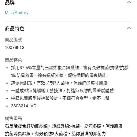
品牌
信用卡一次付款
Miss Audrey
超商取貨付款
商品特色
LINE Pay
商品編號
Apple Pay
10078812
悠遊付
商品特色
Google Pay
採用67.5%含量的石墨烯複合鋅纖維，富有長效抗菌/抗黴/抗靜
全支付
電/防臭效果，擁有遠紅外線、促進循環的優良機能
鋅健康對策，有效抑制3大菌種，保護妳的每寸肌膚
全盈+PAY
一體成型無縫編織工藝技法，打造無痕跡的零著感體驗
AFTEE先享後付
中腰包臀版型後抽皺設計，不僅符合身型，還不卡臀
相關說明
3808214_VD
【關於「AFTEE先享後付」】
ATM付款
AFTEE先享後付是「在收到商品之後才付款」的支付方式。 讓您購物簡單
銷售重點
便利好安心！
石墨烯複合鋅功能紗線，遠紅外線x抗菌，夏涼冬暖，呵護肌膚
１．簡單：不需註冊會員、不需綁卡、不需儲值。
運送方式
２．便利：只要手機號碼，簡訊認證，即可結帳。
抗菌消臭紗線，有效預防3大菌種，給你滿滿的抑菌力