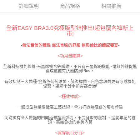
時審查核予不同之上限額度；若仍有額度不足之情形，本公司將視審查結果
詳細說明
商品規格
相關推薦
請求用戶進行身份認證。
５．嚴禁一人註冊多個帳號或使用他人資訊註冊。若發現惡意使用之情形，
恩沛科技股份有限公司將有權停止該用戶之使用額度並採取法律行動。
全新EASY BRA3.0究極版型鋅推出!超包覆內褲新上
市!
-
無法置信的彈性 無法言喻的舒服 無與倫比的體感饗宴
-
<功用最關鋅>
全新科技機能紗線-石墨烯複合鋅纖維，不只有石墨烯的機能~遠紅外線促進
循環還擁有抗菌防臭Plus，
有效抑制三大菌種-金黃色葡萄球菌、肺炎桿菌、白色念珠菌更有涼感機能
優勢，讓妳不分季節穿都合適!
<極致裸感>
一體成型無縫編織高工藝技術，全力打造無痕跡的觸膚體驗
同時擁有令人驚豔的四向延伸超高彈力，不受身型的限制 、拋開年紀的枷
鎖、毫無負擔的完美內著
<實穿度百分百>