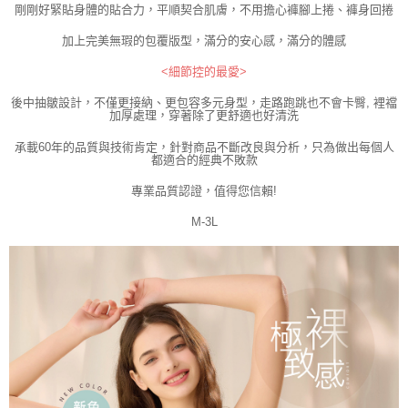
剛剛好緊貼身體的貼合力，平順契合肌膚，不用擔心褲腳上捲、褲身回捲
加上完美無瑕的包覆版型，滿分的安心感，滿分的體感
<細節控的最愛>
後中抽皺設計，不僅更接納、更包容多元身型，走路跑跳也不會卡臀, 裡襠
加厚處理，穿著除了更舒適也好清洗
承載60年的品質與技術肯定，針對商品不斷改良與分析，只為做出每個人
都適合的經典不敗款
專業品質認證，值得您信賴!
M-3L