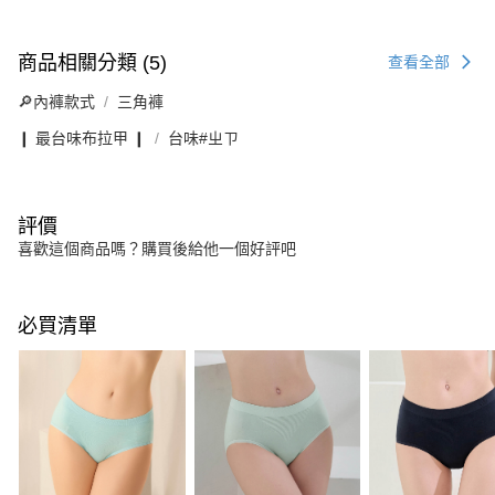
商品相關分類 (5)
查看全部
🔎內褲款式
三角褲
❙ 最台味布拉甲 ❙
台味#ㄓㄗ
評價
喜歡這個商品嗎？購買後給他一個好評吧
必買清單