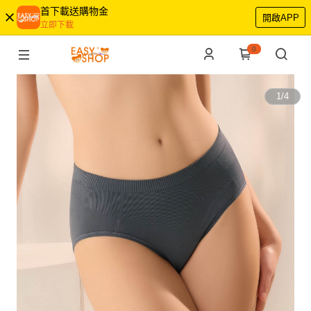
首下載送購物金
開啟APP
立即下載
0
1
/
4