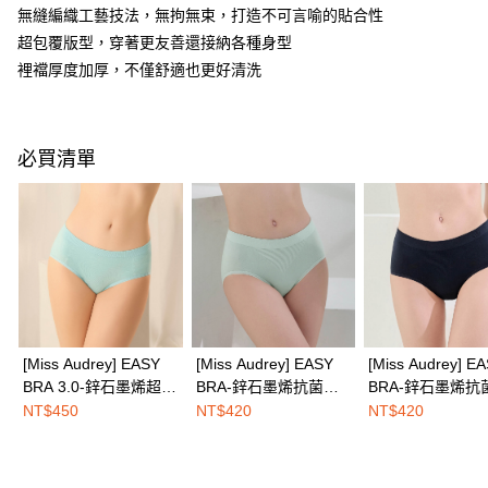
３．安心：先確認商品／服務後，再付款。
全家取付
無縫編織工藝技法，無拘無束，打造不可言喻的貼合性
每筆NT$100，滿NT$1,500(含以上)免運費
超包覆版型，穿著更友善還接納各種身型
【「AFTEE先享後付」結帳流程】
１．於結帳方式選擇「AFTEE先享後付」後，將跳轉至「AFTEE先享後付」
裡襠厚度加厚，不僅舒適也更好清洗
付款後全家取貨
結帳頁面，進行簡訊認證並確認金額後，即可完成結帳。
２．訂單成立數日內，您將收到繳費通知簡訊。
每筆NT$100，滿NT$1,500(含以上)免運費
３．收到繳費通知簡訊後14天內，點擊此簡訊中的連結，可透過四大超商／
ATM／網路銀行／等多元方式進行付款，方視為交易完成。
7-11取付
必買清單
※ 請注意：結帳手續完成當下不需立刻繳費，但若您需要取消訂單，請聯絡
每筆NT$100，滿NT$1,500(含以上)免運費
購買商品的店家。未經商家同意取消之訂單仍視為有效，需透過AFTEE先享
後付繳納相關費用。
付款後7-11取貨
※ 交易是否成功請以「AFTEE先享後付 」之結帳頁面顯示為準，若有關於
是否繳費成功／繳費後需取消欲退款等相關疑問，請聯繫「AFTEE先享後付
每筆NT$100，滿NT$1,500(含以上)免運費
客戶支援中心」
https://netprotections.freshdesk.com/support/home
宅配
【注意事項】
１．透過由恩沛科技股份有限公司提供之「AFTEE先享後付」服務完成之交
每筆NT$100，滿NT$1,500(含以上)免運費
易，需依本服務之必要範圍內提供個人資料，並將交易相關給付款項請求債
權轉讓予恩沛科技股份有限公司。
EASY SHOP門市速取
[Miss Audrey] EASY
[Miss Audrey] EASY
[Miss Audrey] E
２．關於個人資料處理事宜，請瀏覽以下網址：
BRA 3.0-鋅石墨烯超包
BRA-鋅石墨烯抗菌無
BRA-鋅石墨烯抗
免運費
https://aftee.tw/terms/#terms3
覆無縫中腰三角內褲-
縫超彈力三角內褲-粉
縫超彈力三角內褲
NT$450
NT$420
NT$420
３．未成年的使用者請事先徵得法定代理人或監護人之同意方可使用
海外配送
查看運費
潔淨藍
彩綠
空藍
「AFTEE先享後付」，若未經同意申辦者引起之損失，本公司不負相關責
任。
４．使用「AFTEE先享後付」時，將依據個別帳號之用戶狀況，依本公司即