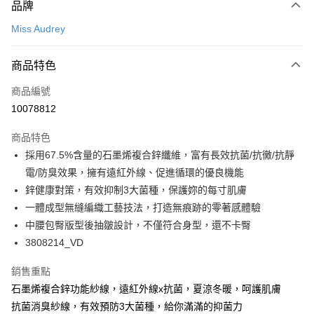
品牌
信用卡一次付款
Miss Audrey
超商取貨付款
商品特色
LINE Pay
商品編號
Apple Pay
10078812
悠遊付
商品特色
Google Pay
採用67.5%含量的石墨烯複合鋅纖維，富有長效抗菌/抗黴/抗靜
全支付
電/防臭效果，擁有遠紅外線、促進循環的優良機能
鋅健康對策，有效抑制3大菌種，保護妳的每寸肌膚
全盈+PAY
一體成型無縫編織工藝技法，打造無痕跡的零著感體驗
AFTEE先享後付
中腰包臀版型後抽皺設計，不僅符合身型，還不卡臀
相關說明
3808214_VD
【關於「AFTEE先享後付」】
ATM付款
AFTEE先享後付是「在收到商品之後才付款」的支付方式。 讓您購物簡單
銷售重點
便利好安心！
石墨烯複合鋅功能紗線，遠紅外線x抗菌，夏涼冬暖，呵護肌膚
１．簡單：不需註冊會員、不需綁卡、不需儲值。
運送方式
２．便利：只要手機號碼，簡訊認證，即可結帳。
抗菌消臭紗線，有效預防3大菌種，給你滿滿的抑菌力