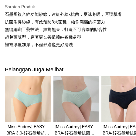
Pemindahan ATM
1. Dengan memilih AFTEE sebagai kaedah pembayaran, mesej
Sorotan Produk
pengesahan AFTEE akan muncul.
石墨烯複合鋅功能紗線，遠紅外線x抗菌，夏涼冬暖，呵護肌膚
2. Anda boleh meneruskan pembayaran selepas pengesahan SMS.
Pilihan Penghantaran
3. Tiada bayaran diperlukan apabila pesanan disahkan. Produk akan
抗菌消臭紗線，有效預防3大菌種，給你滿滿的抑菌力
dihantar ke alamat yang ditetapkan.
全家取付
無縫編織工藝技法，無拘無束，打造不可言喻的貼合性
4. Setelah pesanan disahkan, anda akan menerima SMS pembayaran
NT$100/pesanan | Penghantaran percuma untuk pesanan
manakala ahli aplikasi akan menerima pemberitahuan tolak aplikasi
超包覆版型，穿著更友善還接納各種身型
NT$1,500 atau lebih
AFTEE.
裡襠厚度加厚，不僅舒適也更好清洗
5. Tiada bayaran diperlukan apabila anda menerima produk. Sila buat
pembayaran di empat kedai serbaneka utama, ATM atau perbankan
付款後全家取貨
dalam talian dengan SMS pembayaran atau pemberitahuan tolak aplikasi
NT$100/pesanan | Penghantaran percuma untuk pesanan
AFTEE.
Pelanggan Juga Melihat
NT$1,500 atau lebih
Sila ambil perhatian bahawa tempoh pembayaran adalah 14 hari. Walau
7-11取付
bagaimanapun, bagi mereka yang telah memuat turun Aplikasi AFTEE
dan mendaftar sebagai ahli AFTEE boleh menikmati tempoh pembayaran
NT$100/pesanan | Penghantaran percuma untuk pesanan
sehingga 45 hari.
NT$1,500 atau lebih
Tempoh pembayaran dikira dari masa kedai meminta pembayaran anda,
付款後7-11取貨
ditambah dengan bilangan hari yang boleh dilanjutkan oleh AFTEE. Anda
boleh melanjutkan tempoh pembayaran anda sebelum anda menerima
NT$100/pesanan | Penghantaran percuma untuk pesanan
pesanan. Walau bagaimanapun, tiada jaminan bahawa anda boleh
NT$1,500 atau lebih
menerima pesanan anda semasa tempoh pembayaran (cth.: produk
[Miss Audrey] EASY
[Miss Audrey] EASY
[Miss Audrey] E
prapesanan atau produk yang mungkin mengambil masa yang lebih
BRA 3.0-鋅石墨烯超包
BRA-鋅石墨烯抗菌無
BRA-鋅石墨烯抗
宅配
lama untuk dihantar). Oleh itu, anda dikehendaki membuat pembayaran