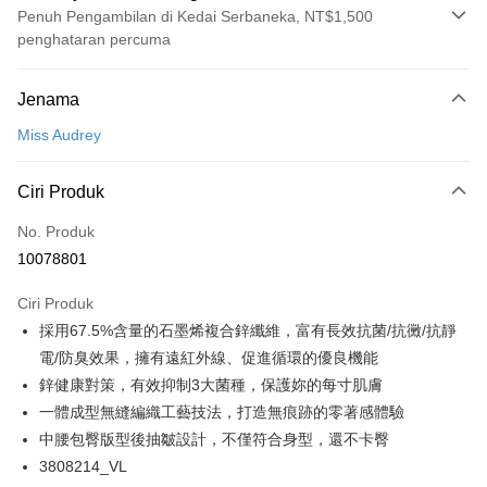
Penuh Pengambilan di Kedai Serbaneka, NT$1,500
penghataran percuma
Kaedah Pembayaran
Jenama
Kad Kredit (Bayaran Penuh)
Miss Audrey
Pengambilan di Kedai Serbaneka
LINE Pay
Ciri Produk
Apple Pay
No. Produk
10078801
Easy Wallet
Ciri Produk
Google Pay
採用67.5%含量的石墨烯複合鋅纖維，富有長效抗菌/抗黴/抗靜
PXPay Plus
電/防臭效果，擁有遠紅外線、促進循環的優良機能
鋅健康對策，有效抑制3大菌種，保護妳的每寸肌膚
Plus PAY
一體成型無縫編織工藝技法，打造無痕跡的零著感體驗
AFTEE
中腰包臀版型後抽皺設計，不僅符合身型，還不卡臀
Deskripsi
3808214_VL
Pertama, Mengenai Perkhidmatan AFTEE Beli Sekarang Bayar Kemudian