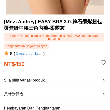
[Miss Audrey] EASY BRA 3.0-鋅石墨烯超包
覆無縫中腰三角內褲-柔霧灰
Penuh Pengambilan di Kedai Serbaneka, NT$1,500 penghataran
percuma
Penghantaran Negara/Wilayah
5
(
3
maka penilaian
)
NT$450
Sila pilih variasi produk.
尺寸對照表
Pembayaran Dan Penghantaran