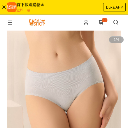
首下載送購物金
Buka APP
立即下載
0
1
/
4