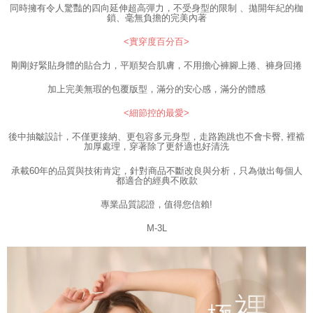
同時擁有令人驚豔的四向延伸超高彈力，不受身型的限制 、拋開年紀的枷
Sila hubungi NP Taiwan Inc. di
cs_tw@netprotections.co.jp
jika anda
鎖、毫無負擔的完美內著
mempunyai sebarang kebimbangan mengenai pemprosesan dan
penggunaan pada data peribadi. Jika anda tidak bersetuju dengan data
<實穿度百分百>
peribadi yang disenaraikan seperti di atas akan dikumpul dan digunakan
oleh AFTEE, sila jangan gunakan perkhidmatan ini.
剛剛好緊貼身體的貼合力，平順契合肌膚，不用擔心褲腳上捲、褲身回捲
加上完美無瑕的包覆版型，滿分的安心感，滿分的體感
<細節控的最愛>
後中抽皺設計，不僅更接納、更包容多元身型，走路跑跳也不會卡臀, 裡襠
加厚處理，穿著除了更舒適也好清洗
承載60年的品質與技術肯定，針對商品不斷改良與分析，只為做出每個人
都適合的經典不敗款
專業品質認證，值得您信賴!
M-3L