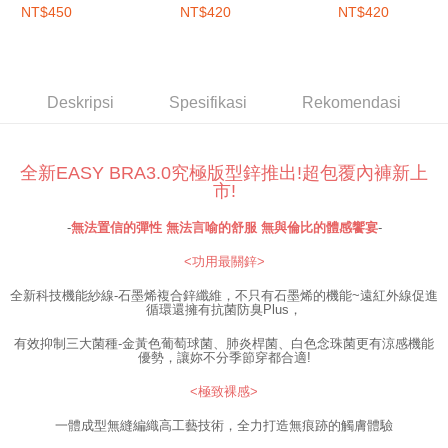
覆無縫中腰三角內褲-
縫超彈力三角內褲-粉
縫超彈力三角內褲
NT$450
NT$420
NT$420
kepada AFTEE dalam tempoh sama ada anda menerima pesanan.
NT$100/pesanan | Penghantaran percuma untuk pesanan
潔淨藍
彩綠
空藍
NT$1,500 atau lebih
Kedua, Sekatan Pembayaran
1. Jumlah yang diperakui untuk pengguna kali pertama boleh sehingga
EASY SHOP門市速取
NT$10,000. Amaun diperakui sebenar yang diluluskan akan berdasarkan
Deskripsi
Spesifikasi
Rekomendasi
keputusan pensijilan dan semakan oleh AFTEE.
Penghantaran percuma
2. Amaun perbelanjaan minimum mestilah lebih besar daripada NT$20.
3. Pada masa ini hanya tersedia untuk ahli Taiwan.
Penghantaran ke luar negara
Kadar Penghantaran
全新EASY BRA3.0究極版型鋅推出!超包覆內褲新上
Ketiga, Syarat Perkhidmatan
市!
Perkhidmatan AFTEE Beli Sekarang Bayar Kemudian disediakan oleh NP
Taiwan, Inc. dan AFTEE akan membuat bil kepada pengguna. AFTEE
-
無法置信的彈性 無法言喻的舒服 無與倫比的體感饗宴
-
akan menggunakan data peribadi yang dikumpul (termasuk nama
pembeli, no. telefon, nama penerima, no. telefon, alamat penerima) untuk
<功用最關鋅>
penggunaan perkhidmatan. Sila rujuk kepada "Penyata Pengumpulan
Data Peribadi, Pemprosesan, Penggunaan"
全新科技機能紗線-石墨烯複合鋅纖維，不只有石墨烯的機能~遠紅外線促進
(https://aftee.tw/privacypolicy/
) untuk maklumat lanjut.
循環還擁有抗菌防臭Plus，
Jumlah yang diperakui untuk pengguna kali pertama yang lulus
有效抑制三大菌種-金黃色葡萄球菌、肺炎桿菌、白色念珠菌更有涼感機能
kelulusan boleh sehingga NT$10,000. Jika pengguna tidak membuat
優勢，讓妳不分季節穿都合適!
pembayaran dalam tempoh tersebut, yuran pembayaran lewat sebanyak
<極致裸感>
20% setahun akan dikenakan. Pengguna bawah umur dikehendaki
mendapatkan kebenaran daripada ibu bapa atau penjaga yang sah
一體成型無縫編織高工藝技術，全力打造無痕跡的觸膚體驗
untuk menggunakan AFTEE.