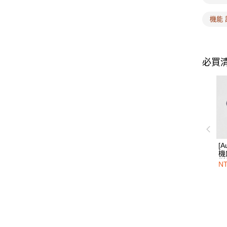
機能 
必買
[
機
烯
NT
護