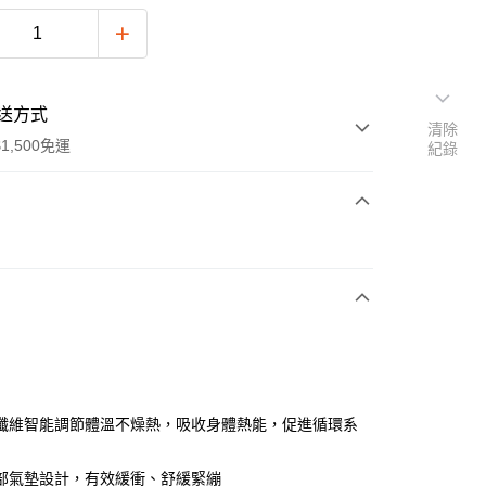
送方式
清除
1,500免運
紀錄
次付款
付款
纖維智能調節體溫不燥熱，吸收身體熱能，促進循環系
y
部氣墊設計，有效緩衝、舒緩緊繃