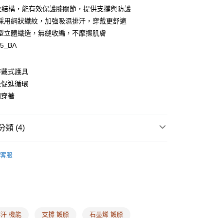
紋結構，能有效保護膝關節，提供支撐與防護
採用網狀織紋，加強吸濕排汗，穿戴更舒適
型立體織造，無縫收編，不摩擦肌膚
享後付
25_BA
FTEE先享後付」】
先享後付是「在收到商品之後才付款」的支付方式。 讓您購物簡單
穿戴式護具
心！
：不需註冊會員、不需綁卡、不需儲值。
維促進循環
：只要手機號碼，簡訊認證，即可結帳。
間穿著
：先確認商品／服務後，再付款。
EE先享後付」結帳流程】
00，滿NT$1,500(含以上)免運費
方式選擇「AFTEE先享後付」後，將跳轉至「AFTEE先享後
類 (4)
頁面，進行簡訊認證並確認金額後，即可完成結帳。
家取貨
成立數日內，您將收到繳費通知簡訊。
ey ❙ 機能內在，形塑極致美
健康機能衣 ❘ 穿的保健品
費通知簡訊後14天內，點擊此簡訊中的連結，可透過四大超商
客服
00，滿NT$1,500(含以上)免運費
網路銀行／等多元方式進行付款，方視為交易完成。
布拉甲 ❙
台味#ㄓㄗ
：結帳手續完成當下不需立刻繳費，但若您需要取消訂單，請聯
的店家。未經商家同意取消之訂單仍視為有效，需透過AFTEE
尋
科技石墨烯
繳納相關費用。
00，滿NT$1,500(含以上)免運費
慶 ❙
26週年慶 ❘ 內衣買一送一
否成功請以「AFTEE先享後付 」之結帳頁面顯示為準，若有關於
功／繳費後需取消欲退款等相關疑問，請聯繫「AFTEE先享後
1取貨
援中心」
https://netprotections.freshdesk.com/support/home
汗 機能
支撐 護膝
石墨烯 護膝