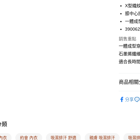
X型織
全盈+PAY
膝中心
一體成
AFTEE先
39006
相關說明
【關於「A
銷售重點
ATM付款
AFTEE
一體成型
便利好安
１．簡單
石墨烯纖
２．便利
運送方式
適合長時
３．安心
全家取付
【「AFT
每筆NT$1
１．於結帳
商品相關分
付」結帳
付款後全
２．訂單
❙ Audr
３．收到繳
分享
每筆NT$1
／ATM／
❙ 最台味
※ 請注意
7-11取付
絡購買商品
🔎材質搜
先享後付
每筆NT$1
分類
❙ 26週年
※ 交易是
是否繳費成
付款後7-1
付客戶支
內衣
約會 內衣
吸濕排汗 舒適
親膚 吸濕排汗
吸濕排