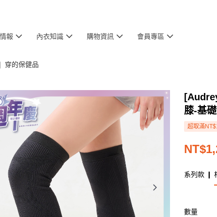
情報
內衣知識
購物資訊
會員專區
❘ 穿的保健品
[Aud
膝-基
超取滿NT$
NT$1,
系列款 ❙ 
數量