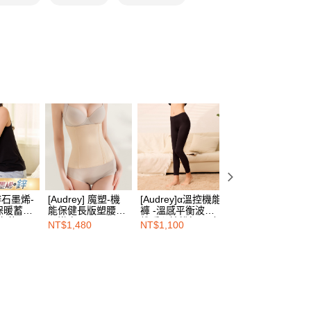
00，滿NT$1,500(含以上)免運費
項】
恩沛科技股份有限公司提供之「AFTEE先享後付」服務完成之
依本服務之必要範圍內提供個人資料，並將交易相關給付款項請
00，滿NT$1,500(含以上)免運費
讓予恩沛科技股份有限公司。
個人資料處理事宜，請瀏覽以下網址：
HOP門市速取
ee.tw/terms/#terms3
年的使用者請事先徵得法定代理人或監護人之同意方可使用
E先享後付」，若未經同意申辦者引起之損失，本公司不負相關責
查看運費
AFTEE先享後付」時，將依據個別帳號之用戶狀況，依本公司
核予不同之上限額度；若仍有額度不足之情形，本公司將視審查
用戶進行身份認證。
一人註冊多個帳號或使用他人資訊註冊。若發現惡意使用之情
科技股份有限公司將有權停止該用戶之使用額度並採取法律行
]鋅石墨烯-
[Audrey] 魔塑-機
[Audrey]α溫控機能
[Audrey]α溫控機
保暖蓄溫
能保健長版塑腰夾-
褲 -溫感平衡波纖
衣 -溫感平衡波纖
夜幕黑
柔嫩膚
維暖心愉悅好眠貼
維暖心愉悅好眠長
NT$1,480
NT$1,100
NT$1,580
身長褲-星辰黑
袖上衣-星辰黑