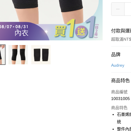
付款與運
超取滿NT$
付款方式
品牌
信用卡一
Audrey
超商取貨
商品特色
LINE Pay
商品編號
Apple Pay
10031005
商品特色
悠遊付
石墨烯
Google Pa
統
整件內
全支付