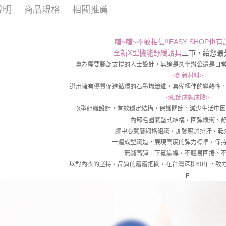
說明
商品規格
相關推薦
噹~噹~不敢相信!!EASY SHOP也
全新X型機能舒緩護具
上市，給您最
專為需要腿部支撐的人士設計，無論是久坐辦公還是日
<創新材料>
選用擁有優質促進循環的石墨烯纖維，具備極佳的導熱性
<細節成就成敗>
X型組織設計，有效穩定結構，保護關節，減少生活中
內部毛圈氣墊式結構，回彈緩衝、
膝中心雙層網格組織，加強吸濕排汗，乾
一體成型織造，展現高度的彈力標準，保
無縫高彈上下襬編織，不輕易回捲、
以對內衣的堅持，品質的層層把關，在台灣深耕60年，致
F