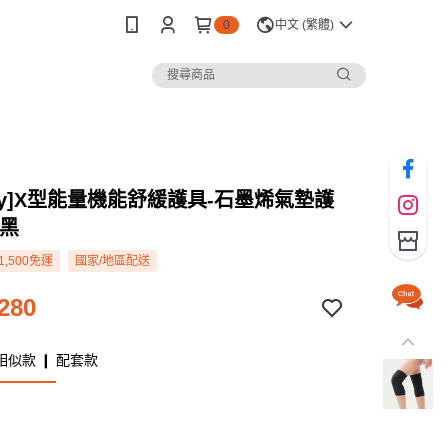
0
中文 (繁體)
rey]X型能量機能舒緩護具-石墨烯氣墊護
礎黑
1,500免運
國家/地區配送
280
相似款 ❙ 配套款