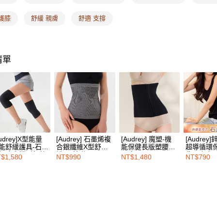
每筆NT$1
【注意事
護膝
舒緩 親膚
舒適 支撐
宅配
１．透過由
交易，需
每筆NT$1
求債權轉
２．關於
EASY S
https://aft
清單
免運費
３．未成
「AFTE
海外配送
任。
４．使用「
即時審查
結果請求
５．嚴禁
形，恩沛
動。
Audrey]X型能量
[Audrey] 石墨烯複
[Audrey] 魔塑-機
[Audrey
能舒緩護具-石墨
合銀纖維X型舒緩
能保健長版塑腰夾-
超導循環
加強支撐型氣墊
護腰-基礎黑
顯瘦黑
背心上衣-
$1,580
NT$990
NT$1,480
NT$790
膝-基礎黑