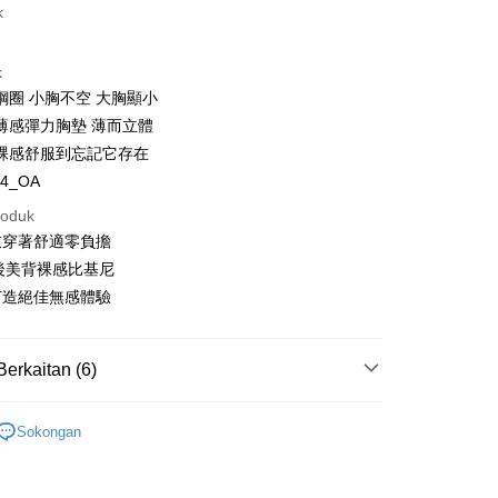
k
t
k
鋼圈 小胸不空 大胸顯小
y
薄感彈力胸墊 薄而立體
s
裸感舒服到忘記它存在
14_OA
roduk
衣穿著舒適零負擔
後美背裸感比基尼
Mengenai Perkhidmatan AFTEE Beli Sekarang Bayar
打造絕佳無感體驗
an ATM
 memilih AFTEE sebagai kaedah pembayaran, mesej
n AFTEE akan muncul.
oleh meneruskan pembayaran selepas pengesahan SMS.
Penghantaran
Berkaitan (6)
ayaran diperlukan apabila pesanan disahkan. Produk akan
e alamat yang ditetapkan.
e
IN ECO ❘ Bra Semula Jadi
h pesanan disahkan, anda akan menerima SMS pembayaran
Sokongan
sanan | Penghantaran percuma untuk pesanan
hli aplikasi akan menerima pemberitahuan tolak aplikasi
 Bra
Bra Tanpa Wayar
atau lebih
ayaran diperlukan apabila anda menerima produk. Sila buat
 Bra
Bra Tanpa Jahitan