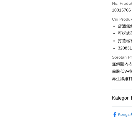
No. Produ
Apple Pay
10015766
Easy Walle
Ciri Produ
舒適無
Google Pa
可拆式
PXPay Plu
打造極
32083
Plus PAY
Sorotan P
AFTEE
無鋼圈內
Deskripsi
前胸低V+
Pertama, 
再生纖維
Pemindah
Kemudian
1. Dengan
pengesaha
2. Anda b
Pilihan 
Kategori 
3. Tiada b
dihantar k
全家取付
Banana Pi
4. Setela
Kongsi
NT$100/pe
manakala a
🔎Kategori
AFTEE.
NT$1,500 
5. Tiada b
🔎Kategori