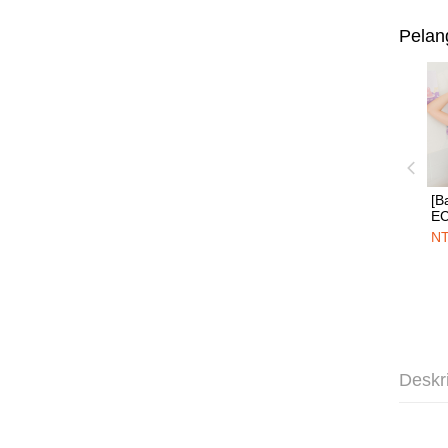
Pelan
[B
E
P
NT
內
Deskr