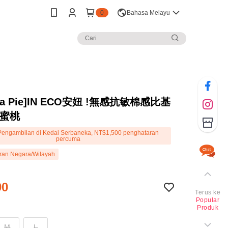
0
Bahasa Melayu
na Pie]IN ECO安妞 !無感抗敏棉感比基
和蜜桃
engambilan di Kedai Serbaneka, NT$1,500 penghataran
percuma
ran Negara/Wilayah
90
Terus ke
Popular
Produk
M
L