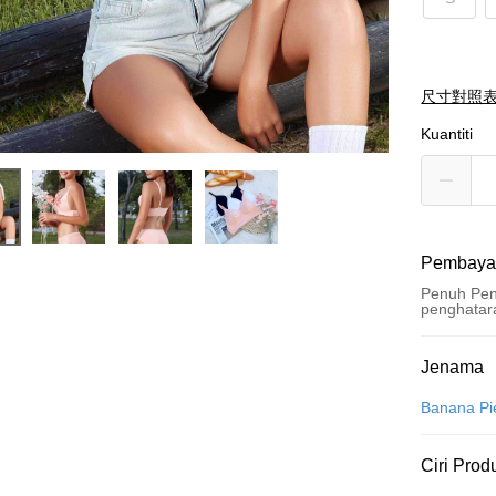
尺寸對照
Kuantiti
Pembaya
Penuh Pen
penghatar
Kaedah 
Jenama
Kad Kredi
Banana Pi
Pengambil
Ciri Prod
LINE Pay