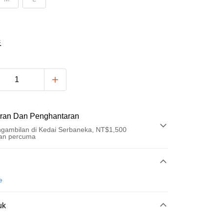
表
ran Dan Penghantaran
gambilan di Kedai Serbaneka, NT$1,500
an percuma
Pembayaran
t (Bayaran Penuh)
e
an di Kedai Serbaneka
uk