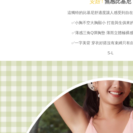
!
無感比基尼
安妞
Ketiga, Sy
這獨特的比基尼舒適度讓人感受到自在
Perkhidma
NP Taiwan
✅小胸不空大胸顯小 打造與生俱來
akan meng
pembeli, n
✅薄感三角Q彈胸墊 薄而立體極裸
untuk peng
Pengumpul
✅一字美背 穿衣好搭沒有束縛只有
(https://aft
S-L
Jumlah yan
kelulusan 
pembayara
20% setah
mendapatk
untuk men
Sila hubun
mempunyai
penggunaan
peribadi y
digunakan 