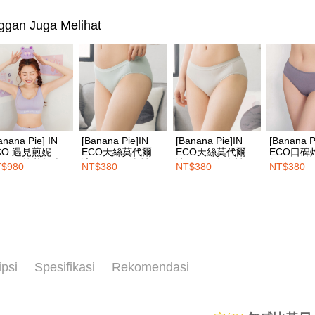
pembayara
付款後全
🔎Saiz Lai
dalam tal
ggan Juga Melihat
NT$100/pe
aplikasi A
🔎Saiz Lai
NT$1,500 
Sila ambil
🔎Saiz Lai
bagaimanap
7-11取付
dan mendaf
NT$100/pe
pembayara
NT$1,500 
Tempoh pe
ditambah d
付款後7-1
anana Pie] IN
[Banana Pie]IN
[Banana Pie]IN
[Banana P
Anda bole
NT$100/pe
CO 遇見煎妮花
ECO天絲莫代爾舒
ECO天絲莫代爾舒
ECO口碑
menerima 
rotimo抗菌無痕
適低敏三角內褲-天
適低敏三角內褲-云
舒服天絲
$980
NT$380
NT$380
NT$380
NT$1,500 
boleh men
衣-煎妮紫
釉青
穹灰
抗敏低腰
produk pr
莓果紫
宅配
lebih lama
pembayara
NT$100/pe
pesanan.
NT$1,500 
Kedua, Se
EASY S
1. Jumlah 
ipsi
Spesifikasi
Rekomendasi
NT$10,000.
Penghanta
berdasarka
2. Amaun p
Penghanta
3. Pada ma