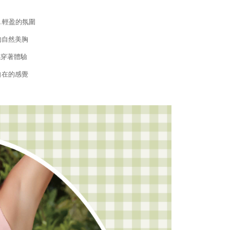
arat Perkhidmatan
.輕盈的氛圍
tan AFTEE Beli Sekarang Bayar Kemudian disediakan oleh
, Inc. dan AFTEE akan membuat bil kepada pengguna. AFTEE
的自然美胸
gunakan data peribadi yang dikumpul (termasuk nama
o. telefon, nama penerima, no. telefon, alamat penerima)
感穿著體驗
gunaan perkhidmatan. Sila rujuk kepada "Penyata
an Data Peribadi, Pemprosesan, Penggunaan"
自在的感覺
ee.tw/privacypolicy/
) untuk maklumat lanjut.
g diperakui untuk pengguna kali pertama yang lulus
boleh sehingga NT$10,000. Jika pengguna tidak membuat
n dalam tempoh tersebut, yuran pembayaran lewat sebanyak
un akan dikenakan. Pengguna bawah umur dikehendaki
an kebenaran daripada ibu bapa atau penjaga yang sah
ggunakan AFTEE.
gi NP Taiwan Inc. di
cs_tw@netprotections.co.jp
jika anda
 sebarang kebimbangan mengenai pemprosesan dan
 pada data peribadi. Jika anda tidak bersetuju dengan data
ang disenaraikan seperti di atas akan dikumpul dan
oleh AFTEE, sila jangan gunakan perkhidmatan ini.