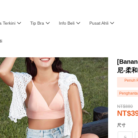
a Terkini
Tip Bra
Info Beli
Pusat Ahli
i
[Bana
尼-柔
Penuh P
Penghanta
NT$880
NT$3
尺寸
S