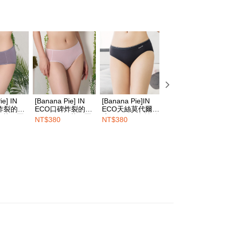
n di empat kedai serbaneka utama, ATM atau perbankan
家取貨
n
S
ian dengan SMS pembayaran atau pemberitahuan tolak
sanan | Penghantaran percuma untuk pesanan
FTEE.
n
M
atau lebih
 perhatian bahawa tempoh pembayaran adalah 14 hari. Walau
n
L
un, bagi mereka yang telah memuat turun Aplikasi AFTEE
tar sebagai ahli AFTEE boleh menikmati tempoh
sanan | Penghantaran percuma untuk pesanan
n sehingga 45 hari.
atau lebih
mbayaran dikira dari masa kedai meminta pembayaran anda,
engan bilangan hari yang boleh dilanjutkan oleh AFTEE.
1取貨
ie] IN
[Banana Pie] IN
[Banana Pie]IN
[Banana Pie] IN
h melanjutkan tempoh pembayaran anda sebelum anda
sanan | Penghantaran percuma untuk pesanan
炸裂的超
ECO口碑炸裂的超
ECO天絲莫代爾舒
ECO口碑炸裂的
pesanan. Walau bagaimanapun, tiada jaminan bahawa anda
™莫代爾
舒服天絲™莫代爾
適低敏三角內褲-烏
舒服天絲™莫代爾
NT$380
NT$380
NT$380
atau lebih
erima pesanan anda semasa tempoh pembayaran (cth.:
三角內褲-
抗敏低腰三角內褲-
木黑
抗敏低腰三角內褲
apesanan atau produk yang mungkin mengambil masa yang
藕粉色
黑檀木
 untuk dihantar). Oleh itu, anda dikehendaki membuat
n kepada AFTEE dalam tempoh sama ada anda menerima
sanan | Penghantaran percuma untuk pesanan
atau lebih
katan Pembayaran
HOP門市速取
yang diperakui untuk pengguna kali pertama boleh sehingga
 Amaun diperakui sebenar yang diluluskan akan
ran percuma
n keputusan pensijilan dan semakan oleh AFTEE.
erbelanjaan minimum mestilah lebih besar daripada NT$20.
ran ke luar negara
Kadar Penghantaran
sa ini hanya tersedia untuk ahli Taiwan.